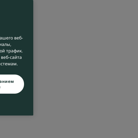
ашего веб-
иалы,
ой трафик.
веб-сайта
истемам.
ванием
e