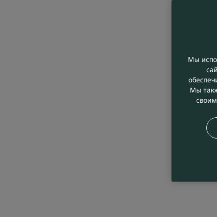
Мы испо
са
обеспеч
Мы такж
своим