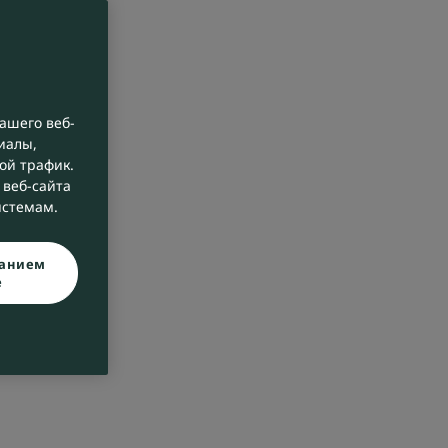
ашего веб-
иалы,
ой трафик.
веб-сайта
истемам.
ванием
e