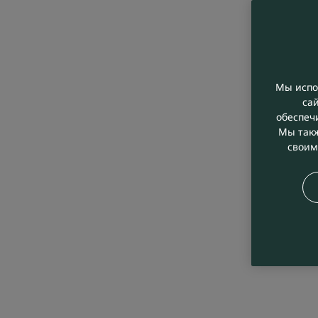
Мы испо
са
обеспеч
Мы такж
своим